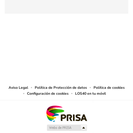
SIGUE A
LOS40 COLOMBIA
© CARACOL S.A. Todos los derechos reservados.
CARACOL S.A. realiza una reserva expresa de las reproducciones y usos de
las obras y otras prestaciones accesibles desde este sitio web a medios de
lectura mecánica u otros medios que resulten adecuados.
Aviso Legal
Política de Protección de datos
Política de cookies
Configuración de cookies
LOS40 en tu móvil