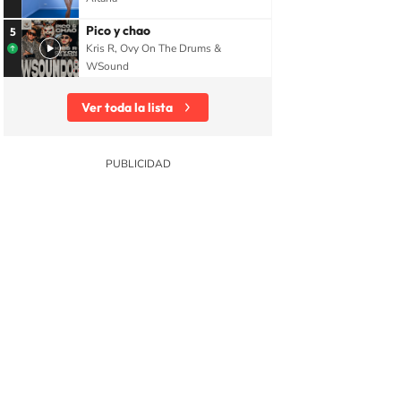
Pico y chao
5
Kris R, Ovy On The Drums &
WSound
Ver toda la lista