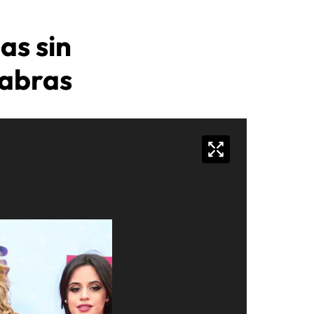
as sin
labras