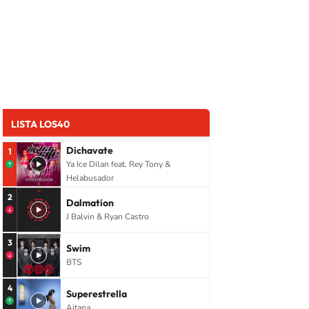
LISTA LOS40
Dichavate
1
Ya Ice Dilan feat. Rey Tony &
Helabusador
2
Dalmation
J Balvin & Ryan Castro
3
Swim
BTS
4
Superestrella
Aitana