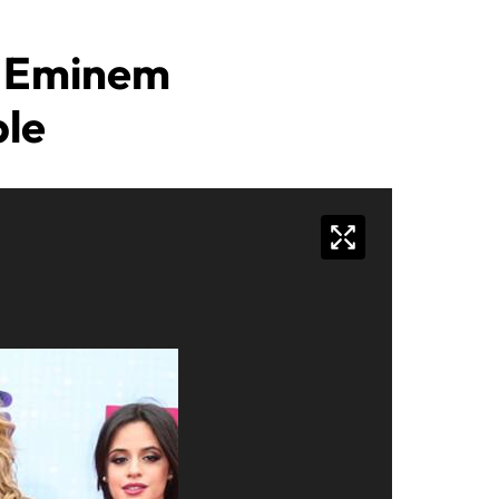
e Eminem
ble