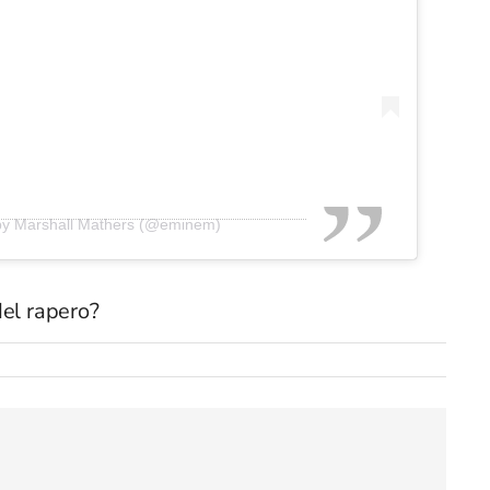
by Marshall Mathers (@eminem)
del rapero?