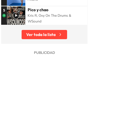
Pico y chao
5
Kris R, Ovy On The Drums &
WSound
Ver toda la lista