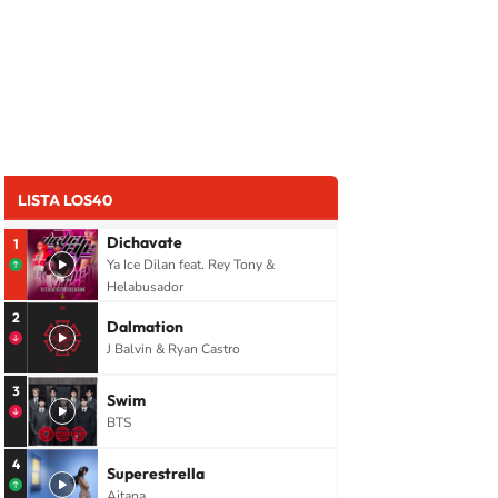
LISTA LOS40
Dichavate
1
Ya Ice Dilan feat. Rey Tony &
Helabusador
2
Dalmation
J Balvin & Ryan Castro
3
Swim
BTS
4
Superestrella
Aitana