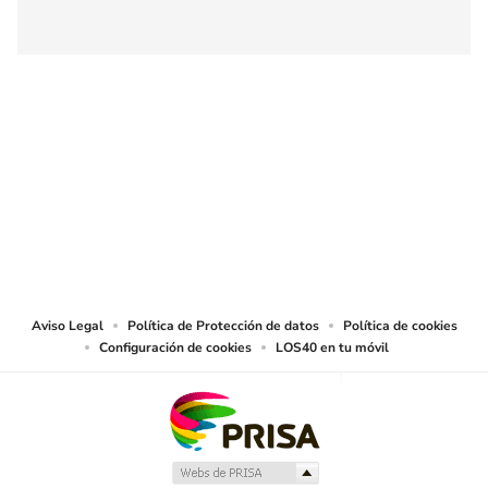
SIGUE A
LOS40 COLOMBIA
© CARACOL S.A. Todos los derechos reservados.
CARACOL S.A. realiza una reserva expresa de las reproducciones y usos de
las obras y otras prestaciones accesibles desde este sitio web a medios de
lectura mecánica u otros medios que resulten adecuados.
Aviso Legal
Política de Protección de datos
Política de cookies
Configuración de cookies
LOS40 en tu móvil