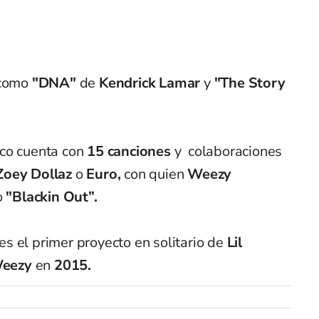
 como
"DNA"
de
Kendrick Lamar
y
"The Story
ico cuenta con
15 canciones
y colaboraciones
Zoey Dollaz
o
Euro,
con quien
Weezy
o
"Blackin Out”.
es el primer proyecto en solitario de
Lil
Weezy
en
2015.