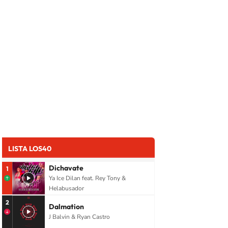
LISTA LOS40
Dichavate
1
Ya Ice Dilan feat. Rey Tony &
Helabusador
2
Dalmation
J Balvin & Ryan Castro