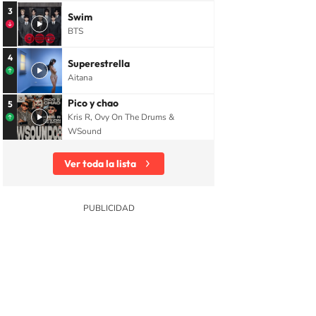
3
Swim
BTS
4
Superestrella
Aitana
Pico y chao
5
Kris R, Ovy On The Drums &
WSound
Ver toda la lista