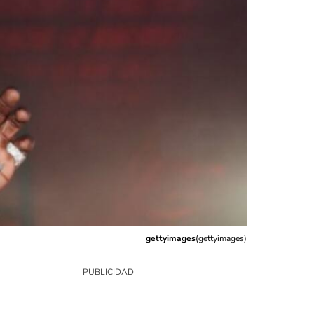
gettyimages
(
gettyimages
)