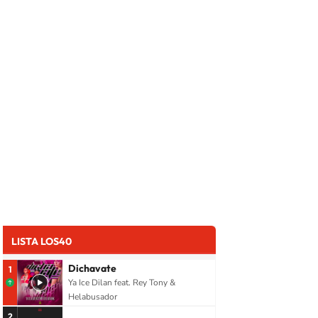
LISTA LOS40
Dichavate
1
Ya Ice Dilan feat. Rey Tony &
Helabusador
2