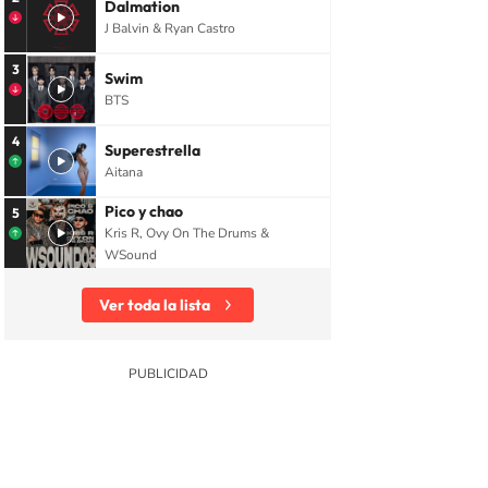
Dalmation
J Balvin & Ryan Castro
3
Swim
BTS
4
Superestrella
Aitana
Pico y chao
5
Kris R, Ovy On The Drums &
WSound
Ver toda la lista