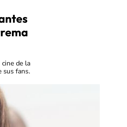
tantes
xtrema
 cine de la
 sus fans.