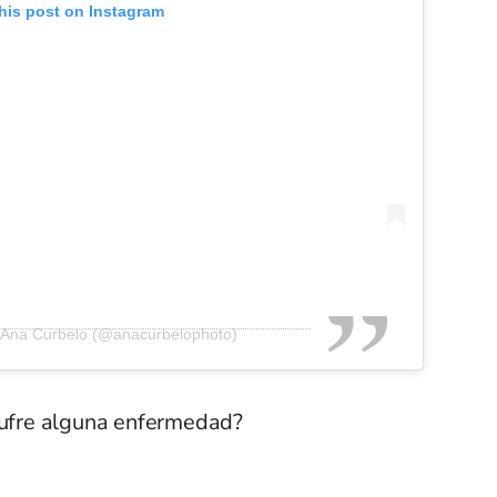
his post on Instagram
y Ana Curbelo (@anacurbelophoto)
 sufre alguna enfermedad?