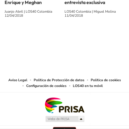
Enrique y Meghan
entrevista exclusiva
Juanjo Abril
|
LOS40 Colombia
LOS40 Colombia
|
Miguel Molina
12/04/2018
11/04/2018
SIGUE A
LOS40 COLOMBIA
© CARACOL S.A. Todos los derechos reservados.
CARACOL S.A. realiza una reserva expresa de las reproducciones y usos de
las obras y otras prestaciones accesibles desde este sitio web a medios de
lectura mecánica u otros medios que resulten adecuados.
Aviso Legal
Política de Protección de datos
Política de cookies
Configuración de cookies
LOS40 en tu móvil