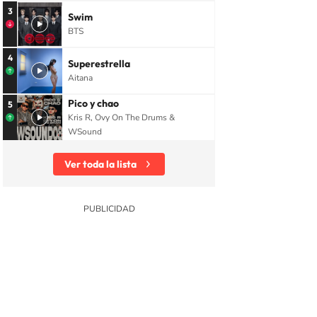
3
Swim
BTS
4
Superestrella
Aitana
Pico y chao
5
Kris R, Ovy On The Drums &
WSound
Ver toda la lista