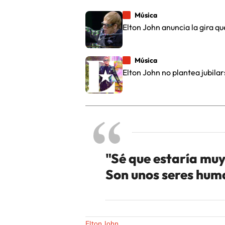
Música
Elton John anuncia la gira q
Música
Elton John no plantea jubilar
"Sé que estaría muy 
Son unos seres hum
Elton John