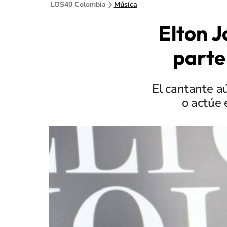
LOS40 Colombia
Música
Elton J
parte
El cantante a
o actúe 