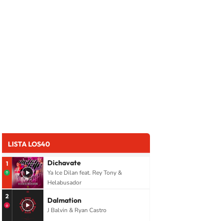
LISTA LOS40
Dichavate
1
Ya Ice Dilan feat. Rey Tony &
Helabusador
2
Dalmation
J Balvin & Ryan Castro