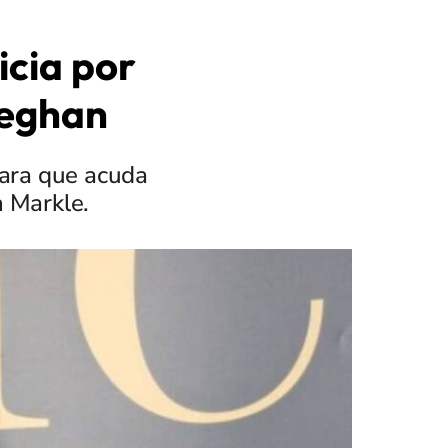
icia por
Meghan
para que acuda
n Markle.