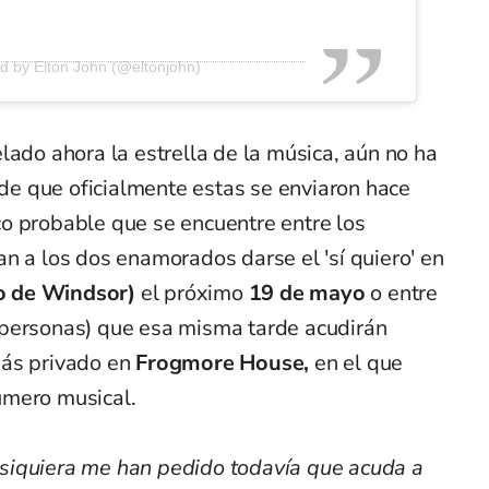
d by Elton John (@eltonjohn)
lado ahora la estrella de la música, aún no ha
r de que oficialmente estas se enviaron hace
o probable que se encuentre entre los
n a los dos enamorados darse el 'sí quiero' en
lo de Windsor)
el próximo
19 de mayo
o entre
 personas) que esa misma tarde acudirán
más privado en
Frogmore House,
en el que
úmero musical.
ni siquiera me han pedido todavía que acuda a