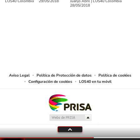
LOS40 Colombia
29/05/2018
Juanjo Abril
|
LOS40 Colombia
28/05/2018
SIGUE A
LOS40 COLOMBIA
© CARACOL S.A. Todos los derechos reservados.
CARACOL S.A. realiza una reserva expresa de las reproducciones y usos de
las obras y otras prestaciones accesibles desde este sitio web a medios de
lectura mecánica u otros medios que resulten adecuados.
Aviso Legal
Política de Protección de datos
Política de cookies
Configuración de cookies
LOS40 en tu móvil