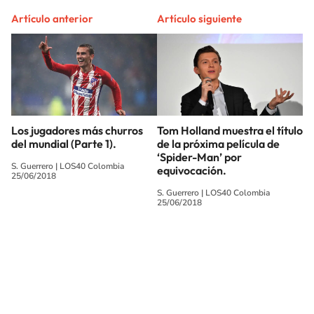
Artículo anterior
Artículo siguiente
Los jugadores más churros
Tom Holland muestra el título
del mundial (Parte 1).
de la próxima película de
‘Spider-Man’ por
S. Guerrero
|
LOS40 Colombia
equivocación.
25/06/2018
S. Guerrero
|
LOS40 Colombia
25/06/2018
SIGUE A
LOS40 COLOMBIA
© CARACOL S.A. Todos los derechos reservados.
CARACOL S.A. realiza una reserva expresa de las reproducciones y usos de