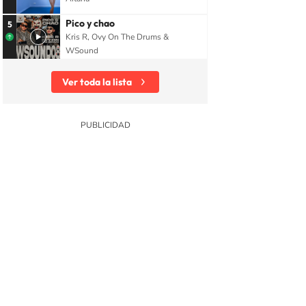
Pico y chao
5
Kris R, Ovy On The Drums &
WSound
Ver toda la lista