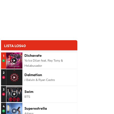
LISTA LOS40
Dichavate
1
Ya Ice Dilan feat. Rey Tony &
Helabusador
2
Dalmation
J Balvin & Ryan Castro
3
Swim
BTS
4
Superestrella
Aitana