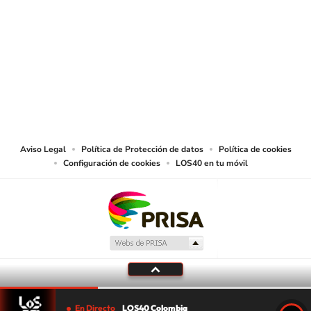
SIGUE A
LOS40 COLOMBIA
© CARACOL S.A. Todos los derechos reservados.
CARACOL S.A. realiza una reserva expresa de las reproducciones y usos de
las obras y otras prestaciones accesibles desde este sitio web a medios de
lectura mecánica u otros medios que resulten adecuados.
Aviso Legal
Política de Protección de datos
Política de cookies
Configuración de cookies
LOS40 en tu móvil
En Directo
LOS40 Colombia