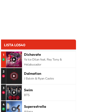
LISTA LOS40
Dichavate
1
Ya Ice Dilan feat. Rey Tony &
Helabusador
2
Dalmation
J Balvin & Ryan Castro
3
Swim
BTS
4
Superestrella
Aitana