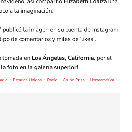
 navideño, así compartió
Elizabeth Loaiza
una
poco a la imaginación.
' publicó la imagen en su cuenta de Instagram
po de comentarios y miles de 'likes'.
ue tomada en
Los Ángeles, California
, por el
 la foto en la galería superior!
Radio
Estados Unidos
Radio
Grupo Prisa
Norteamérica
Grupo 