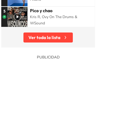
Pico y chao
5
Kris R, Ovy On The Drums &
WSound
Ver toda la lista