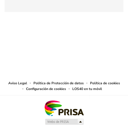
SIGUE A
LOS40 COLOMBIA
© CARACOL S.A. Todos los derechos reservados.
CARACOL S.A. realiza una reserva expresa de las reproducciones y usos de
las obras y otras prestaciones accesibles desde este sitio web a medios de
lectura mecánica u otros medios que resulten adecuados.
Aviso Legal
Política de Protección de datos
Política de cookies
Configuración de cookies
LOS40 en tu móvil