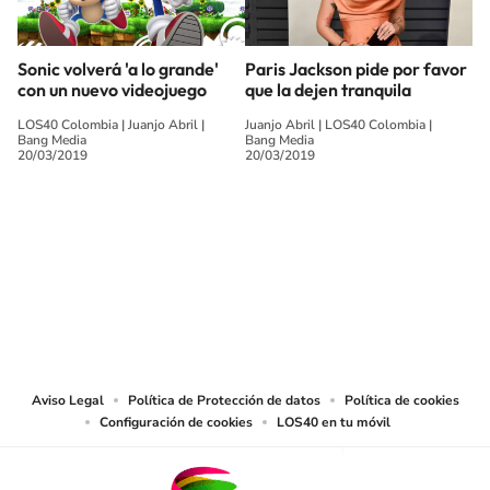
Sonic volverá 'a lo grande'
Paris Jackson pide por favor
con un nuevo videojuego
que la dejen tranquila
LOS40 Colombia
|
Juanjo Abril
|
Juanjo Abril
|
LOS40 Colombia
|
Bang Media
Bang Media
20/03/2019
20/03/2019
SIGUE A
LOS40 COLOMBIA
© CARACOL S.A. Todos los derechos reservados.
CARACOL S.A. realiza una reserva expresa de las reproducciones y usos de
las obras y otras prestaciones accesibles desde este sitio web a medios de
lectura mecánica u otros medios que resulten adecuados.
Aviso Legal
Política de Protección de datos
Política de cookies
Configuración de cookies
LOS40 en tu móvil