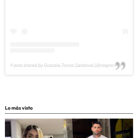
A post shared by Graciela Torres Sandoval (@negracandelaoficial)
Lo más visto