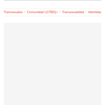
Transexuales
Comunidad LGTBIQ+
Transexualidad
Identidad s