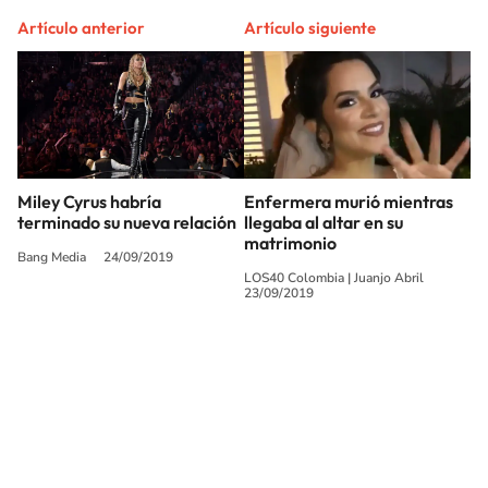
Artículo anterior
Artículo siguiente
Miley Cyrus habría
Enfermera murió mientras
terminado su nueva relación
llegaba al altar en su
matrimonio
Bang Media
24/09/2019
LOS40 Colombia
|
Juanjo Abril
23/09/2019
SIGUE A
LOS40 COLOMBIA
© CARACOL S.A. Todos los derechos reservados.
CARACOL S.A. realiza una reserva expresa de las reproducciones y usos de
las obras y otras prestaciones accesibles desde este sitio web a medios de