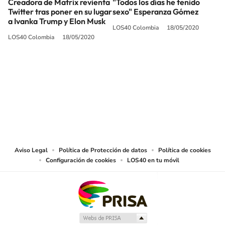
Creadora de Matrix revienta
"Todos los días he tenido
Twitter tras poner en su lugar
sexo" Esperanza Gómez
a Ivanka Trump y Elon Musk
LOS40 Colombia
18/05/2020
LOS40 Colombia
18/05/2020
SIGUE A
LOS40 COLOMBIA
© CARACOL S.A. Todos los derechos reservados.
CARACOL S.A. realiza una reserva expresa de las reproducciones y usos de
las obras y otras prestaciones accesibles desde este sitio web a medios de
lectura mecánica u otros medios que resulten adecuados.
Aviso Legal
Política de Protección de datos
Política de cookies
Configuración de cookies
LOS40 en tu móvil