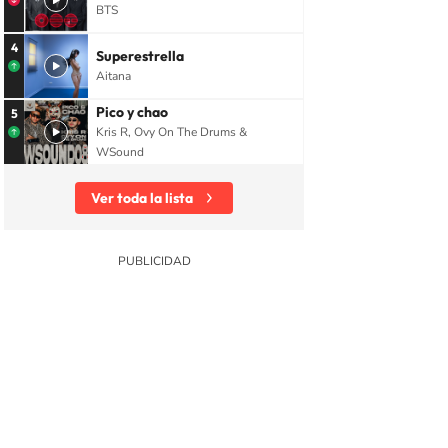
BTS
4
Superestrella
Aitana
Pico y chao
5
Kris R, Ovy On The Drums &
WSound
Ver toda la lista