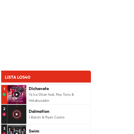
LISTA LOS40
Dichavate
1
Ya Ice Dilan feat. Rey Tony &
Helabusador
2
Dalmation
J Balvin & Ryan Castro
3
Swim