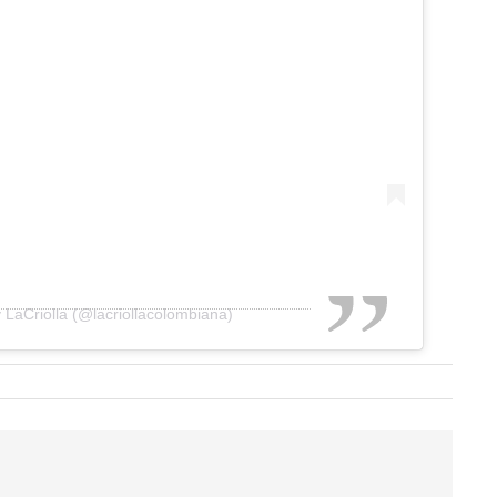
 LaCriolla (@lacriollacolombiana)