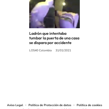
Ladrón que intentaba
tumbar la puerta de una casa
se dispara por accidente
LOS40 Colombia
31/01/2021
SIGUE A
LOS40 COLOMBIA
© CARACOL S.A. Todos los derechos reservados.
CARACOL S.A. realiza una reserva expresa de las reproducciones y usos de
las obras y otras prestaciones accesibles desde este sitio web a medios de
lectura mecánica u otros medios que resulten adecuados.
Aviso Legal
Política de Protección de datos
Política de cookies