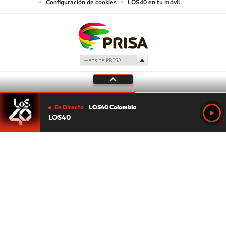
Configuración de cookies
LOS40 en tu móvil
En Directo
LOS40 Colombia
LOS40
Tu audio se ha acabado.
Te redirigiremos al directo.
5 "
DIRECTO
CANCELAR