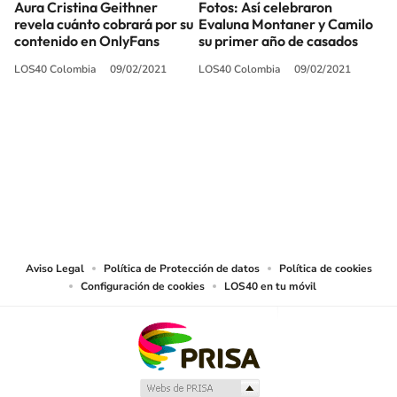
Aura Cristina Geithner
Fotos: Así celebraron
revela cuánto cobrará por su
Evaluna Montaner y Camilo
contenido en OnlyFans
su primer año de casados
LOS40 Colombia
09/02/2021
LOS40 Colombia
09/02/2021
SIGUE A
LOS40 COLOMBIA
© CARACOL S.A. Todos los derechos reservados.
CARACOL S.A. realiza una reserva expresa de las reproducciones y usos de
las obras y otras prestaciones accesibles desde este sitio web a medios de
lectura mecánica u otros medios que resulten adecuados.
Aviso Legal
Política de Protección de datos
Política de cookies
Configuración de cookies
LOS40 en tu móvil