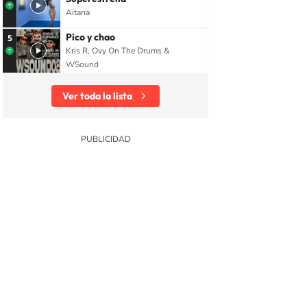
Aitana
Pico y chao
5
Kris R, Ovy On The Drums &
WSound
Ver toda la lista