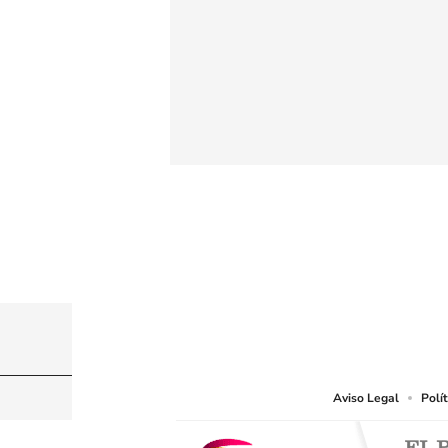
© CARACOL S.A. Todos los derechos reservados
CARACOL S.A. realiza una reserva expresa de las re
que resulten adecuados.
Aviso Legal
Polí