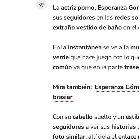
La
actriz
porno,
Esperanza Gó
sus
seguidores
en las
redes so
extraño vestido de baño
en el
En la
instantánea
se ve a la
mu
verde
que hace juego con lo qu
común
ya que en la parte
trase
Mira también:
Esperanza Góme
brasier
Con su
cabello
suelto y un
estil
seguidores
a ver sus
historias
foto
similar,
allí deja el
enlace