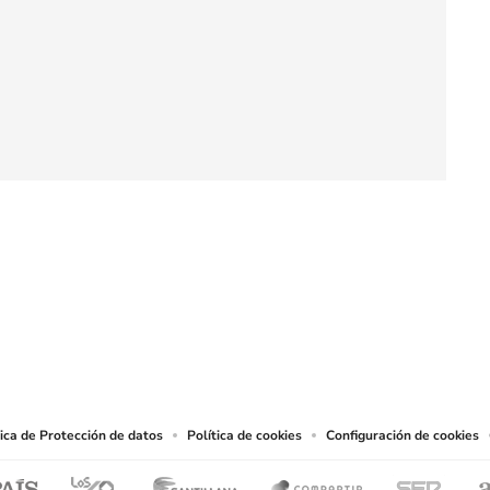
SIGUE A
LOS40 COLOMBIA
.
producciones y usos de las obras y otras prestaciones accesibles desde este sitio 
tica de Protección de datos
Política de cookies
Configuración de cookies