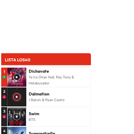
LISTA LOS40
Dichavate
1
Ya Ice Dilan feat. Rey Tony &
Helabusador
2
Dalmation
J Balvin & Ryan Castro
3
Swim
BTS
4
Superestrella