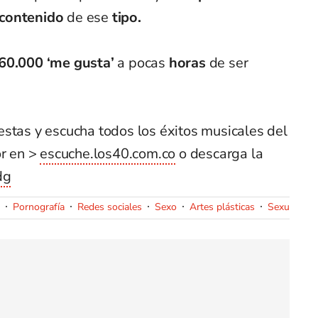
contenido
de ese
tipo.
60.000
‘me gusta’
a pocas
horas
de ser
estas y escucha todos los éxitos musicales del
r en >
escuche.los40.com.co
o descarga la
dg
Pornografía
Redes sociales
Sexo
Artes plásticas
Sexualidad