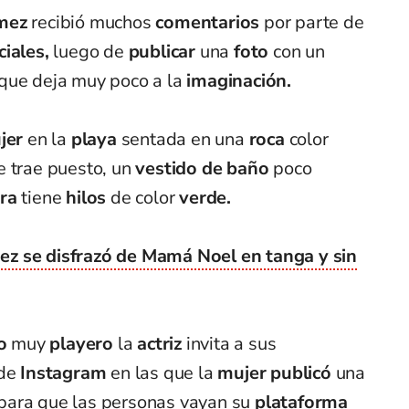
mez
recibió muchos
comentarios
por parte de
ciales,
luego de
publicar
una
foto
con un
 que deja muy poco a la
imaginación.
jer
en la
playa
sentada en una
roca
color
e trae puesto, un
vestido de baño
poco
ra
tiene
hilos
de color
verde.
z se disfrazó de Mamá Noel en tanga y sin
o
muy
playero
la
actriz
invita a sus
de
Instagram
en las que la
mujer
publicó
una
para que las personas vayan su
plataforma