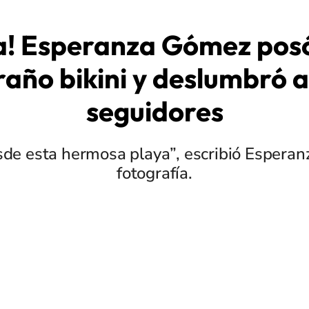
a! Esperanza Gómez pos
raño bikini y deslumbró a
seguidores
sde esta hermosa playa”, escribió Esperanz
fotografía.