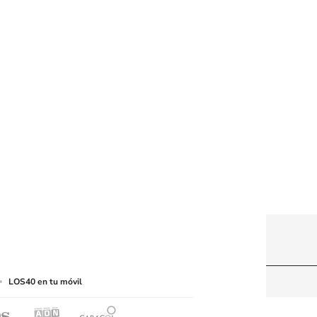
web a medios de lectura mecánica u otros medios
LOS40 en tu móvil