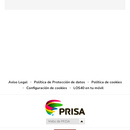
SIGUE A
LOS40 COLOMBIA
© CARACOL S.A. Todos los derechos reservados.
CARACOL S.A. realiza una reserva expresa de las reproducciones y usos de
las obras y otras prestaciones accesibles desde este sitio web a medios de
lectura mecánica u otros medios que resulten adecuados.
Aviso Legal
Política de Protección de datos
Política de cookies
Configuración de cookies
LOS40 en tu móvil