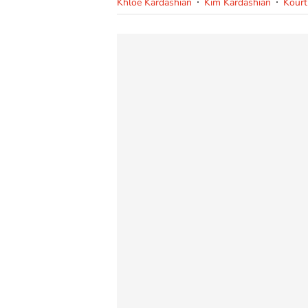
Khloe Kardashian
Kim Kardashian
Kourt