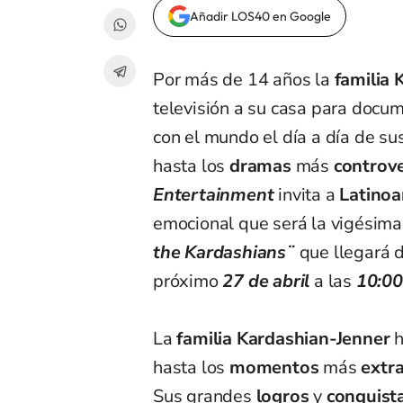
Añadir LOS40 en Google
Por más de 14 años la
familia 
televisión a su casa para doc
con el mundo el día a día de sus
hasta los
dramas
más
controve
Entertainment
invita a
Latinoa
emocional que será la vigésima
the Kardashians¨
que llegará 
próximo
27 de abril
a las
10:0
La
familia Kardashian-Jenner
h
hasta los
momentos
más
extr
Sus grandes
logros
y
conquista