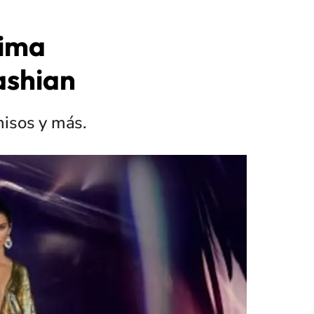
tima
ashian
misos y más.