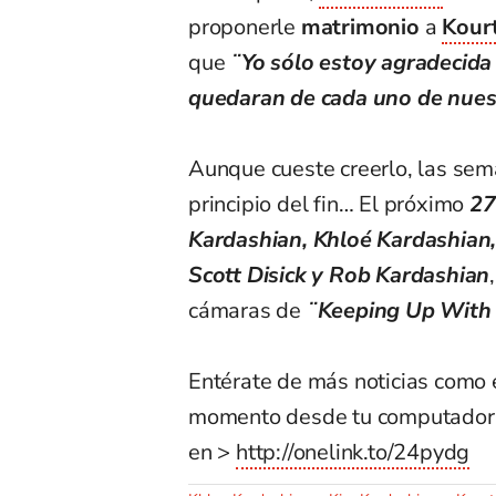
proponerle
matrimonio
a
Kour
que
¨Yo sólo estoy agradecida
quedaran de cada uno de nue
Aunque cueste creerlo, las sem
principio del fin… El próximo
27
Kardashian, Khloé Kardashian, 
Scott Disick y Rob Kardashian
cámaras de
¨Keeping Up With
Entérate de más noticias como 
momento desde tu computador e
en >
http://onelink.to/24pydg