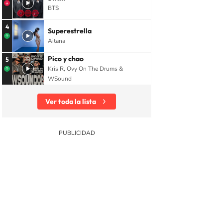
es sociales
Fenómenos Internet
Programa televisión
Internet
P
BTS
4
Superestrella
Aitana
Pico y chao
5
Kris R, Ovy On The Drums &
WSound
Ver toda la lista