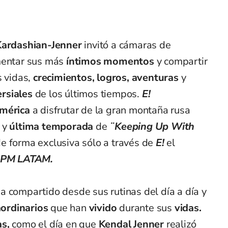
Kardashian-Jenner
invitó a cámaras de
umentar sus más
íntimos momentos
y compartir
 vidas,
crecimientos,
logros,
aventuras
y
rsiales
de los últimos tiempos.
E!
mérica
a disfrutar de la gran montaña rusa
 y
última temporada
de
¨Keeping Up With
de forma exclusiva sólo a través de
E!
el
0PM LATAM.
a compartido desde sus rutinas del día a día y
aordinarios
que han
vivido
durante sus
vidas.
s,
como el día en que
Kendal Jenner
realizó