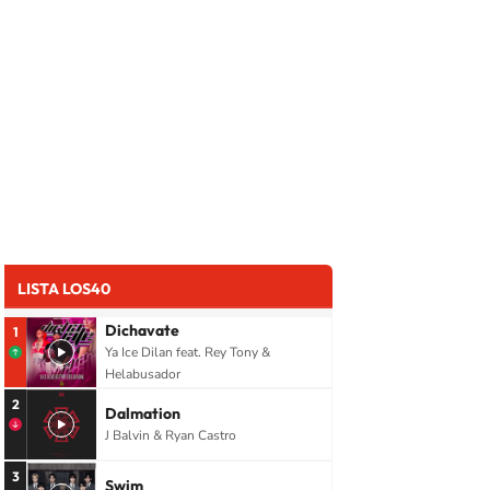
LISTA LOS40
Dichavate
1
Ya Ice Dilan feat. Rey Tony &
Helabusador
2
Dalmation
J Balvin & Ryan Castro
3
Swim