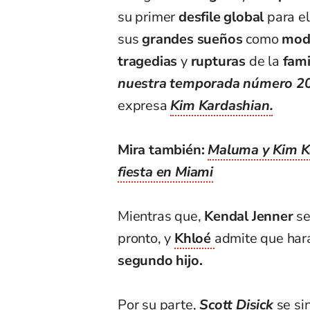
su primer
desfile global
para e
sus
grandes sueños
como
mode
tragedias
y
rupturas
de la
fami
nuestra temporada número 20 
expresa
Kim Kardashian.
Mira también:
Maluma y Kim Ka
fiesta en Miami
Mientras que,
Kendal Jenner
se
pronto, y
Khloé
admite que hará
segundo hijo.
Por su parte,
Scott Disick
se si