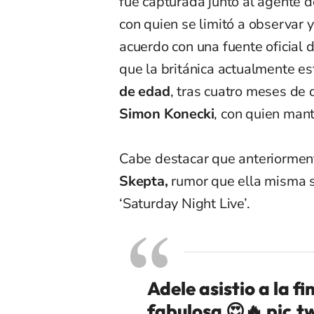
fue capturada junto al agente 
con quien se limitó a observar 
acuerdo con una fuente oficial 
que la británica actualmente es
de edad
, tras cuatro meses de 
Simon Konecki
, con quien man
Cabe destacar que anteriorme
Skepta,
rumor que ella misma s
‘Saturday Night Live’.
Adele asistio a la f
fabulosa 😍🔥
pic.