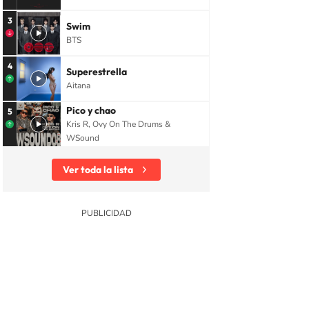
3
Swim
BTS
4
Superestrella
Aitana
Pico y chao
5
Kris R, Ovy On The Drums &
WSound
Ver toda la lista