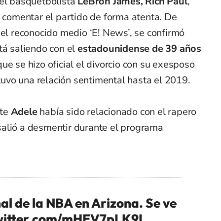
del basquetbolista
LeBron James, Rich Paul
,
y comentar el partido de forma atenta. De
del reconocido medio ‘E! News’, se confirmó
tá saliendo con el
estadounidense de 39 años
que se hizo oficial el divorcio con su exesposo
tuvo una relación sentimental hasta el 2019.
nte
Adele
había sido relacionado con el rapero
alió a desmentir durante el programa
inal de la NBA en Arizona. Se ve
twitter.com/mHEV7pLK9I