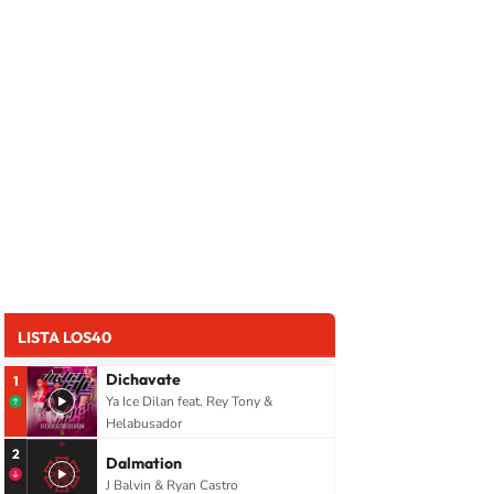
LISTA LOS40
Dichavate
1
Ya Ice Dilan feat. Rey Tony &
Helabusador
2
Dalmation
J Balvin & Ryan Castro