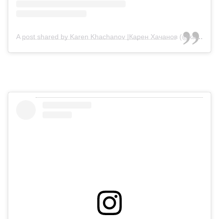
A post shared by Karen Khachanov |Карен Хачанов (@karenkhachanov)