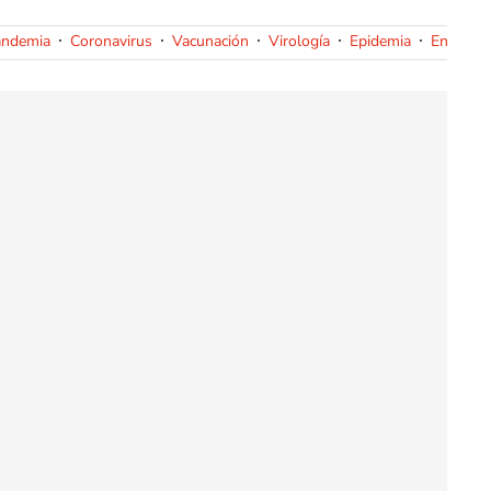
andemia
Coronavirus
Vacunación
Virología
Epidemia
Enfermed