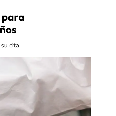
 para
años
su cita.