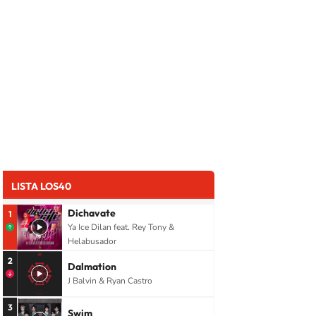
ades infecciosas
Medicina preventiva
Microbiología
Enfermedade
LISTA LOS40
Dichavate
1
Ya Ice Dilan feat. Rey Tony &
Helabusador
2
Dalmation
J Balvin & Ryan Castro
3
Swim