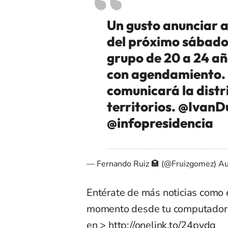
Un gusto anunciar a
del próximo sábado 
grupo de 20 a 24 a
con agendamiento.
comunicará la distr
territorios.
@IvanD
@infopresidencia
— Fernando Ruiz 🏩 (@Fruizgomez)
Au
Entérate de más noticias como 
momento desde tu computador e
en >
http://onelink.to/24pydg