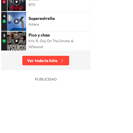
BTS
4
Superestrella
Aitana
Pico y chao
5
Kris R, Ovy On The Drums &
WSound
Ver toda la lista