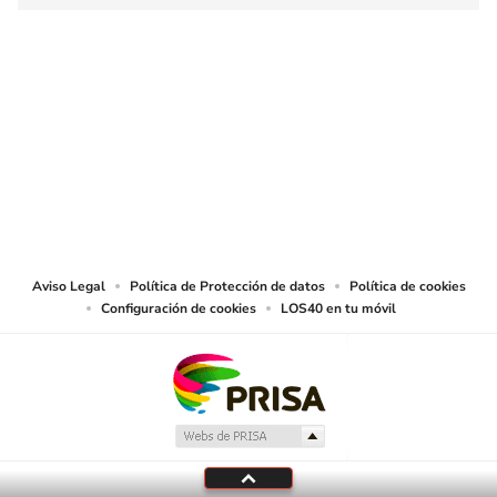
SIGUE A
LOS40 COLOMBIA
© CARACOL S.A. Todos los derechos reservados.
CARACOL S.A. realiza una reserva expresa de las reproducciones y usos de
las obras y otras prestaciones accesibles desde este sitio web a medios de
lectura mecánica u otros medios que resulten adecuados.
Aviso Legal
Política de Protección de datos
Política de cookies
Configuración de cookies
LOS40 en tu móvil