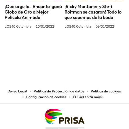
¡Qué orgullo! 'Encanto' ganó
¡Ricky Montaner y Stefi
Globo de Oro a Mejor
Roitman se casaron! Todo lo
Película Animada
que sabemos de la boda
LOS40 Colombia
10/01/2022
LOS40 Colombia
09/01/2022
SIGUE A
LOS40 COLOMBIA
© CARACOL S.A. Todos los derechos reservados.
CARACOL S.A. realiza una reserva expresa de las reproducciones y usos de
las obras y otras prestaciones accesibles desde este sitio web a medios de
lectura mecánica u otros medios que resulten adecuados.
Aviso Legal
Política de Protección de datos
Política de cookies
Configuración de cookies
LOS40 en tu móvil