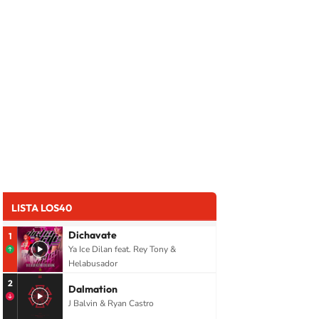
LISTA LOS40
Dichavate
1
Ya Ice Dilan feat. Rey Tony &
Helabusador
2
Dalmation
J Balvin & Ryan Castro