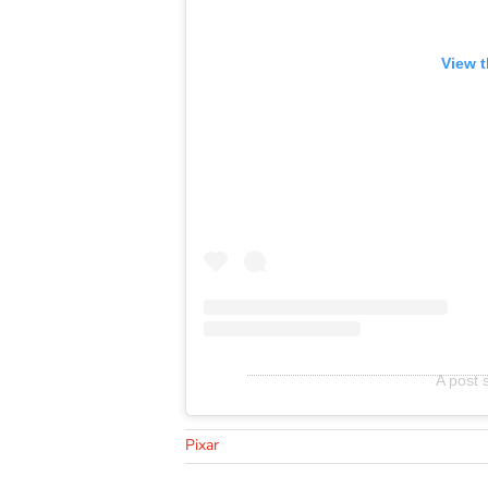
View t
A post 
Pixar