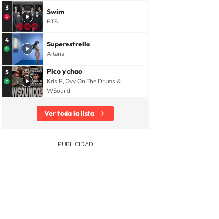
3
Swim
BTS
4
Superestrella
Aitana
Pico y chao
5
Kris R, Ovy On The Drums &
WSound
Ver toda la lista