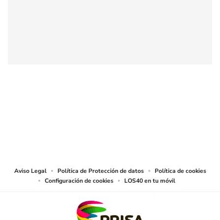
SIGUE A
LOS40 COLOMBIA
© CARACOL S.A. Todos los derechos reservados.
CARACOL S.A. realiza una reserva expresa de las reproducciones y usos de
las obras y otras prestaciones accesibles desde este sitio web a medios de
lectura mecánica u otros medios que resulten adecuados.
Aviso Legal
Política de Protección de datos
Política de cookies
Configuración de cookies
LOS40 en tu móvil