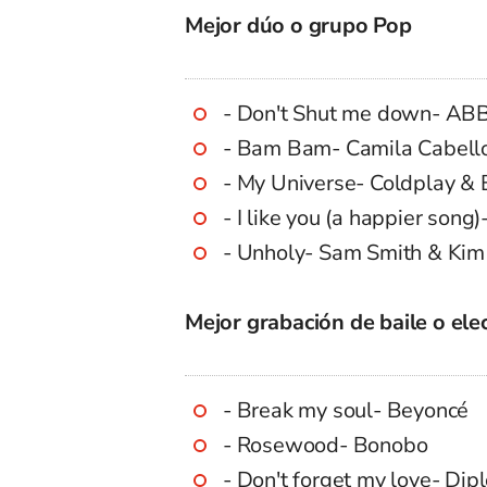
Mejor dúo o grupo Pop
- Don't Shut me down- AB
- Bam Bam- Camila Cabello
- My Universe- Coldplay &
- I like you (a happier son
- Unholy- Sam Smith & Kim
Mejor grabación de baile o ele
- Break my soul- Beyoncé
- Rosewood- Bonobo
- Don't forget my love- Dip