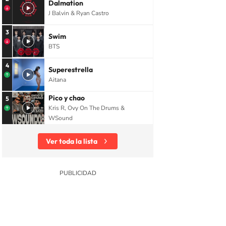
Dalmation
J Balvin & Ryan Castro
3
Swim
BTS
4
Superestrella
Aitana
Pico y chao
5
Kris R, Ovy On The Drums &
WSound
Ver toda la lista