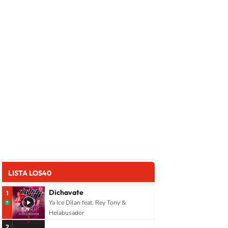
LISTA LOS40
Dichavate
1
Ya Ice Dilan feat. Rey Tony &
Helabusador
2