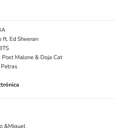
BA
 ft. Ed Sheeran
 BTS
g)- Post Malone & Doja Cat
 Petras
ctrónica
lo &Miguel