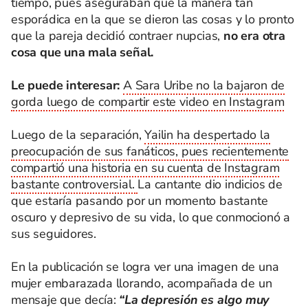
tiempo, pues aseguraban que la manera tan
esporádica en la que se dieron las cosas y lo pronto
que la pareja decidió contraer nupcias,
no era otra
cosa que una mala señal.
Le puede interesar:
A Sara Uribe no la bajaron de
gorda luego de compartir este video en Instagram
Luego de la separación,
Yailin ha despertado la
preocupación de sus fanáticos, pues recientemente
compartió una historia en su cuenta de Instagram
bastante controversial.
La cantante dio indicios de
que estaría pasando por un momento bastante
oscuro y depresivo de su vida, lo que conmocionó a
sus seguidores.
En la publicación se logra ver una imagen de una
mujer embarazada llorando, acompañada de un
mensaje que decía:
“La depresión es algo muy