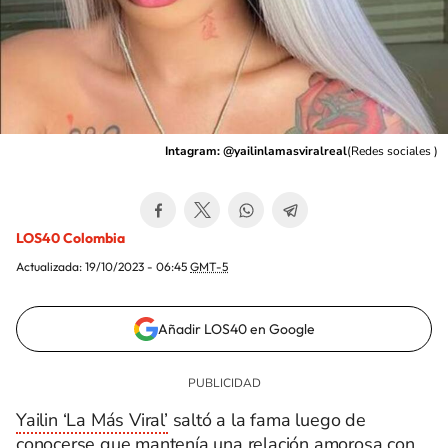
Intagram: @yailinlamasviralreal
(
Redes sociales
)
LOS40 Colombia
Actualizada:
19/10/2023 - 06:45
GMT-5
Añadir LOS40 en Google
Yailin ‘La Más Viral’
saltó a la fama luego de
conocerse que mantenía una relación amorosa con