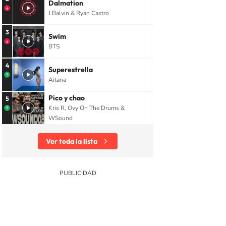
Dalmation
J Balvin & Ryan Castro
3
Swim
BTS
4
Superestrella
Aitana
Pico y chao
5
Kris R, Ovy On The Drums &
WSound
Ver toda la lista