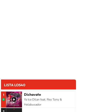
LISTA LOS40
Dichavate
1
Ya Ice Dilan feat. Rey Tony &
Helabusador
2