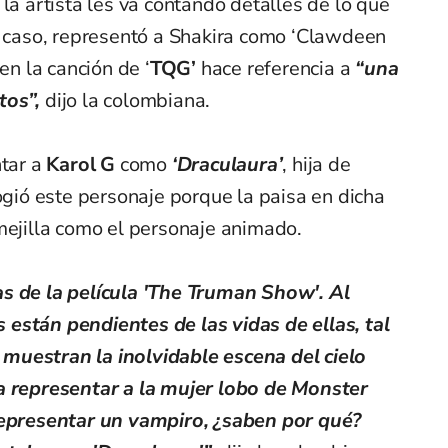
la artista les va contando detalles de lo que
te caso, representó a Shakira como ‘Clawdeen
en la canción de ‘
TQG’
hace referencia a
“una
tos”,
dijo la colombiana.
ntar a
Karol G
como
‘Draculaura’
, hija de
cogió este personaje porque la paisa en dicha
mejilla como el personaje animado.
s de la película 'The Truman Show'. Al
están pendientes de las vidas de ellas, tal
al muestran la inolvidable escena del cielo
a representar a la mujer lobo de Monster
representar un vampiro, ¿saben por qué?