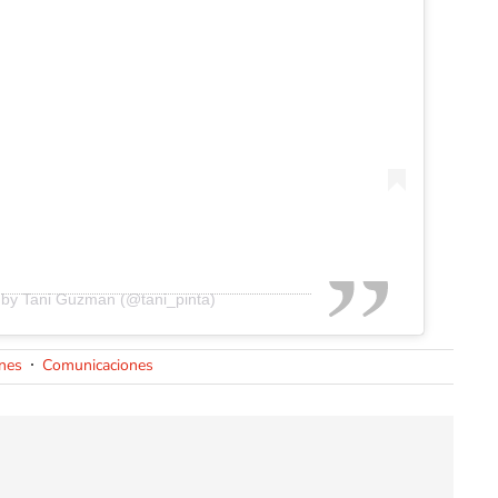
 by Tani Guzman (@tani_pinta)
nes
Comunicaciones