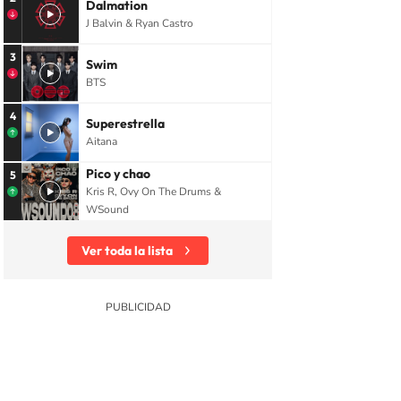
Dalmation
J Balvin & Ryan Castro
3
Swim
BTS
4
Superestrella
Aitana
Pico y chao
5
Kris R, Ovy On The Drums &
WSound
Ver toda la lista