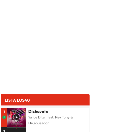
LISTA LOS40
Dichavate
1
Ya Ice Dilan feat. Rey Tony &
Helabusador
2