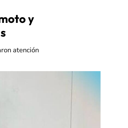
 moto y
as
aron atención