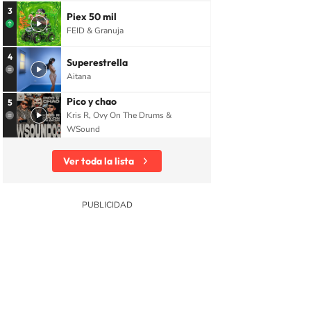
3
Piex 50 mil
FEID & Granuja
4
Superestrella
Aitana
Pico y chao
5
Kris R, Ovy On The Drums &
WSound
Ver toda la lista