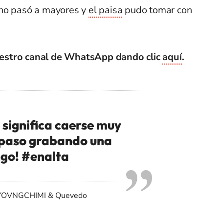
 no pasó a mayores y
el paisa
pudo tomar con
estro canal de WhatsApp dando clic
aquí
.
 significa caerse muy
 paso grabando una
ngo!
#enalta
 & YOVNGCHIMI & Quevedo