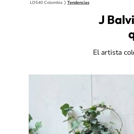
LOS40 Colombia
Tendencias
J Balv
q
El artista c