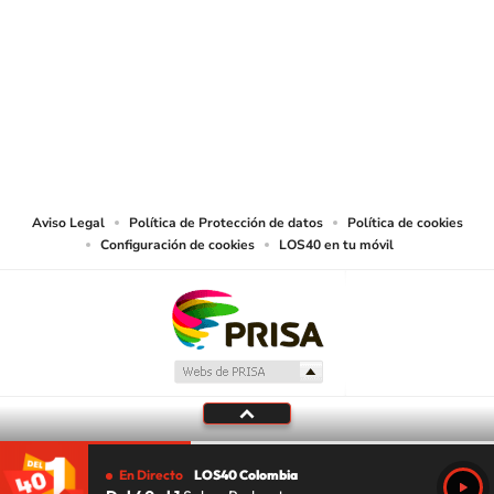
SIGUE A
LOS40 COLOMBIA
© CARACOL S.A. Todos los derechos reservados.
CARACOL S.A. realiza una reserva expresa de las reproducciones y usos de
las obras y otras prestaciones accesibles desde este sitio web a medios de
lectura mecánica u otros medios que resulten adecuados.
Aviso Legal
Política de Protección de datos
Política de cookies
Configuración de cookies
LOS40 en tu móvil
En Directo
LOS40 Colombia