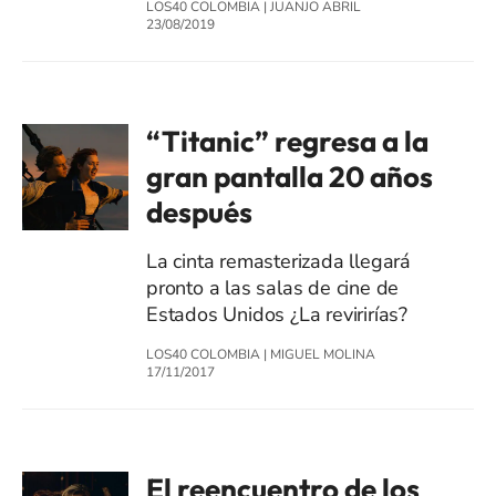
LOS40 COLOMBIA
|
JUANJO ABRIL
23/08/2019
“Titanic” regresa a la
gran pantalla 20 años
después
La cinta remasterizada llegará
pronto a las salas de cine de
Estados Unidos ¿La revirirías?
LOS40 COLOMBIA
|
MIGUEL MOLINA
17/11/2017
El reencuentro de los