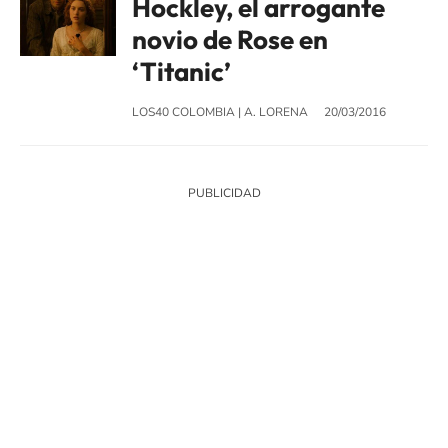
Hockley, el arrogante
novio de Rose en
‘Titanic’
LOS40 COLOMBIA
|
A. LORENA
20/03/2016
SIGUE A
LOS40 COLOMBIA
© CARACOL S.A. Todos los derechos reservados.
CARACOL S.A. realiza una reserva expresa de las reproducciones y usos de
las obras y otras prestaciones accesibles desde este sitio web a medios de
lectura mecánica u otros medios que resulten adecuados.