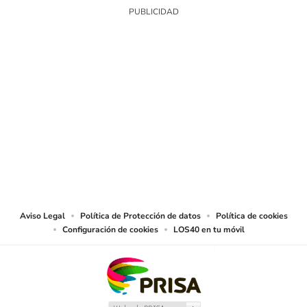
SIGUE A
LOS40 COLOMBIA
© CARACOL S.A. Todos los derechos reservados.
CARACOL S.A. realiza una reserva expresa de las reproducciones y usos de
las obras y otras prestaciones accesibles desde este sitio web a medios de
lectura mecánica u otros medios que resulten adecuados.
Aviso Legal
Política de Protección de datos
Política de cookies
Configuración de cookies
LOS40 en tu móvil