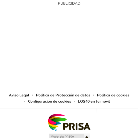
SIGUE A
LOS40 COLOMBIA
© CARACOL S.A. Todos los derechos reservados.
CARACOL S.A. realiza una reserva expresa de las reproducciones y usos de
las obras y otras prestaciones accesibles desde este sitio web a medios de
lectura mecánica u otros medios que resulten adecuados.
Aviso Legal
Política de Protección de datos
Política de cookies
Configuración de cookies
LOS40 en tu móvil