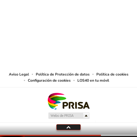
SIGUE A
LOS40 COLOMBIA
© CARACOL S.A. Todos los derechos reservados.
CARACOL S.A. realiza una reserva expresa de las reproducciones y usos de
las obras y otras prestaciones accesibles desde este sitio web a medios de
lectura mecánica u otros medios que resulten adecuados.
Aviso Legal
Política de Protección de datos
Política de cookies
Configuración de cookies
LOS40 en tu móvil