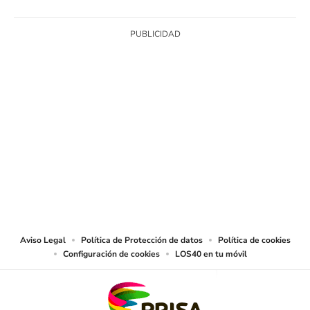
SIGUE A
LOS40 COLOMBIA
© CARACOL S.A. Todos los derechos reservados.
CARACOL S.A. realiza una reserva expresa de las reproducciones y usos de
las obras y otras prestaciones accesibles desde este sitio web a medios de
lectura mecánica u otros medios que resulten adecuados.
Aviso Legal
Política de Protección de datos
Política de cookies
Configuración de cookies
LOS40 en tu móvil