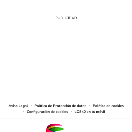
SIGUE A
LOS40 COLOMBIA
© CARACOL S.A. Todos los derechos reservados.
CARACOL S.A. realiza una reserva expresa de las reproducciones y usos de
las obras y otras prestaciones accesibles desde este sitio web a medios de
lectura mecánica u otros medios que resulten adecuados.
Aviso Legal
Política de Protección de datos
Política de cookies
Configuración de cookies
LOS40 en tu móvil