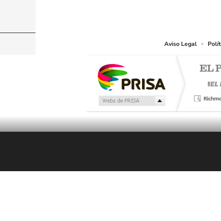
© CARACOL S.A. Todos los derechos reservados
CARACOL S.A. realiza una reserva expresa de las re
que resulten adecuados.
Aviso Legal
Polí
En Directo
LOS40 Colombia
LOS40
Dj.Jumping