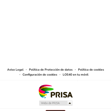
SIGUE A
LOS40 COLOMBIA
© CARACOL S.A. Todos los derechos reservados.
CARACOL S.A. realiza una reserva expresa de las reproducciones y usos de
las obras y otras prestaciones accesibles desde este sitio web a medios de
lectura mecánica u otros medios que resulten adecuados.
Aviso Legal
Política de Protección de datos
Política de cookies
Configuración de cookies
LOS40 en tu móvil