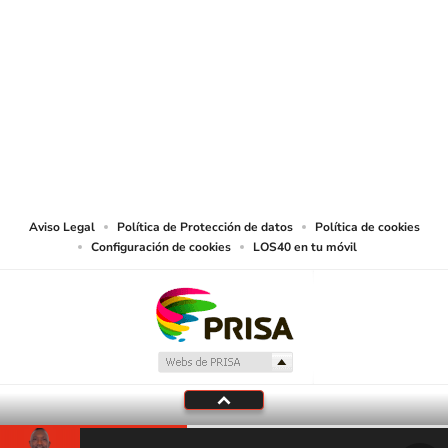
SIGUE A
LOS40 COLOMBIA
© CARACOL S.A. Todos los derechos reservados.
CARACOL S.A. realiza una reserva expresa de las reproducciones y usos de
las obras y otras prestaciones accesibles desde este sitio web a medios de
lectura mecánica u otros medios que resulten adecuados.
Aviso Legal
Política de Protección de datos
Política de cookies
Configuración de cookies
LOS40 en tu móvil