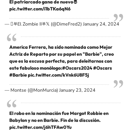
El patriarcado gana de nuevo🤴
pic.twitter.com/i1bTKa6qN6
— 𖤐El Zombie II𖤐𝕏 (@DimeFred2)
January 24, 2024
America Ferrera, ha sido nominada como Mejor
Actriz de Reparto por su papel en "Barbie", creo
que es la excusa perfecta, para deleitarnos con
este fabuloso monólogo:
#Oscars2024
#Oscars
#Barbie
pic.twitter.com/kVnk6U8F5j
— Montse (@MonMurcia)
January 23, 2024
El robo en la nominación fue Margot Robbie en
Babylon y no en Barbie. Fin de la discusión.
pic.twitter.com/j6hTFAw0Yu