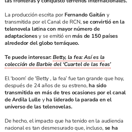
las fronteras y conquistó terrenos internacionales.
La producción escrita por
Fernando Gaitán
y
transmitida por el Canal de RCN,
se convirtió en la
telenovela latina con mayor número de
adaptaciones
y se emitió en
más de 150 países
alrededor del globo terráqueo.
Te puede interesar:
Betty, la fea: Así es la
colección de Barbie del ‘Cuartel de las feas’
El ‘boom’ de 'Betty , la fea’ fue tan grande que hoy,
después de 24 años de su estreno,
ha sido
transmitida en más de tres ocasiones por el canal
de Ardila Lulle
y
ha liderado la parada en el
universo de las telenovelas.
De hecho, el impacto que ha tenido en la audiencia
nacional es tan desmesurado que, incluso,
se ha