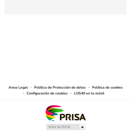
SIGUE A
LOS40 COLOMBIA
© CARACOL S.A. Todos los derechos reservados.
CARACOL S.A. realiza una reserva expresa de las reproducciones y usos de
las obras y otras prestaciones accesibles desde este sitio web a medios de
lectura mecánica u otros medios que resulten adecuados.
Aviso Legal
Política de Protección de datos
Política de cookies
Configuración de cookies
LOS40 en tu móvil