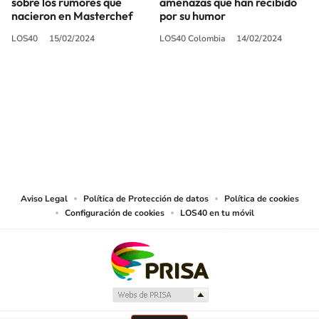
sobre los rumores que
amenazas que han recibido
nacieron en Masterchef
por su humor
LOS40
15/02/2024
LOS40 Colombia
14/02/2024
SIGUE A
LOS40 COLOMBIA
© CARACOL S.A. Todos los derechos reservados.
CARACOL S.A. realiza una reserva expresa de las reproducciones y usos de
las obras y otras prestaciones accesibles desde este sitio web a medios de
lectura mecánica u otros medios que resulten adecuados.
Aviso Legal
Política de Protección de datos
Política de cookies
Configuración de cookies
LOS40 en tu móvil