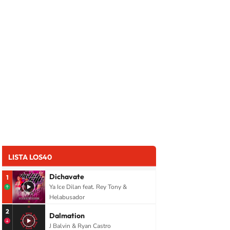
LISTA LOS40
Dichavate
1
Ya Ice Dilan feat. Rey Tony &
Helabusador
2
Dalmation
J Balvin & Ryan Castro