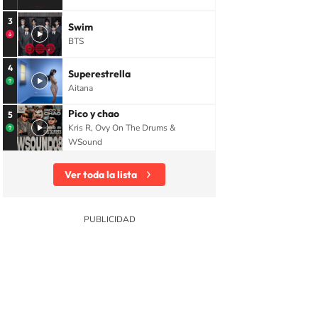
3
Swim
BTS
4
Superestrella
Aitana
Pico y chao
5
Kris R, Ovy On The Drums &
WSound
Ver toda la lista