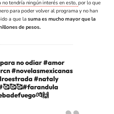
 no tendría ningún interés en esto,
por lo que
ero para poder volver al programa y no han
bido a que la
suma es mucho mayor que la
millones de pesos.
r para no odiar
#amor
rcn
#novelasmexicanas
droestrada
#nataly
#🥰🥰🥰
#farandula
ebadefuego💏🙌