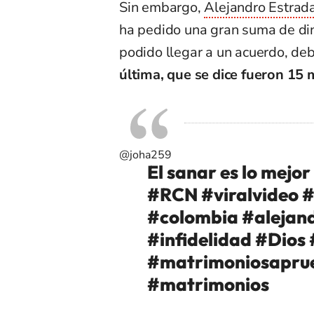
Sin embargo,
Alejandro Estrada
ha pedido una gran suma de din
podido llegar a un acuerdo, de
última, que se dice fueron 15 
@joha259
El sanar es lo mejo
#RCN
#viralvideo
#
#colombia
#alejan
#infidelidad
#Dios
#matrimoniosapru
#matrimonios