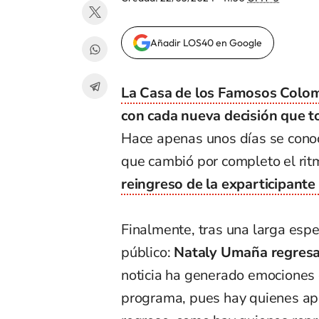
Añadir LOS40 en Google
La Casa de los Famosos Colo
con cada nueva decisión que to
Hace apenas unos días se conoc
que cambió por completo el rit
reingreso de la exparticipant
Finalmente, tras una larga espe
público:
Nataly Umaña regresa 
noticia ha generado emociones 
programa, pues hay quienes apo