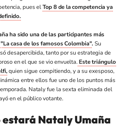
etencia, pues el
Top 8 de la competencia ya
efinido.
aña
ha sido una de las participantes más
e
"La casa de los famosos Colombia"
.
Su
só desapercibida, tanto por su estrategia de
roso en el que se vio envuelta.
Este triángulo
fi,
quien sigue compitiendo, y a su exesposo,
dinámica entre ellos fue uno de los puntos más
emporada. Nataly fue la sexta eliminada del
yó en el público votante.
 estará Nataly Umaña