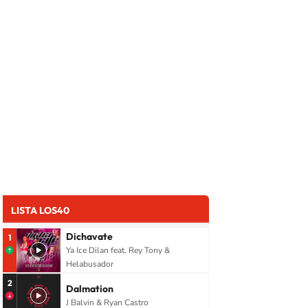
LISTA LOS40
Dichavate
1
Ya Ice Dilan feat. Rey Tony &
Helabusador
2
Dalmation
J Balvin & Ryan Castro