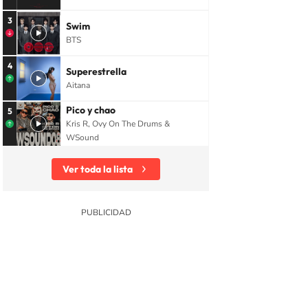
3
Swim
BTS
4
Superestrella
Aitana
Pico y chao
5
Kris R, Ovy On The Drums &
WSound
Ver toda la lista