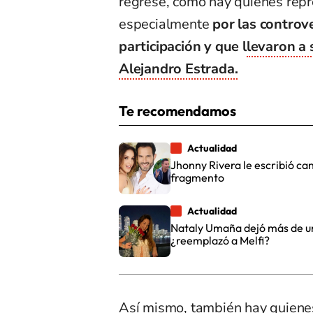
regrese, como hay quienes rep
especialmente
por las controv
participación y que l
levaron a 
Alejandro Estrada.
Te recomendamos
Actualidad
Jhonny Rivera le escribió can
fragmento
Actualidad
Nataly Umaña dejó más de uno
¿reemplazó a Melfi?
Así mismo, también hay quienes